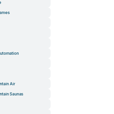
e
Games
utomation
tain Air
tain Saunas