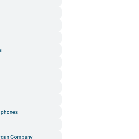
s
ophones
rgan Company