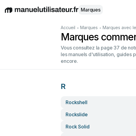
Marques
English
Deutsch
Español
Italiano
Français
•
•
Accueil
Marques
Marques avec le
Marques commenç
Vous consultez la page 37 de no
les manuels d'utilisation, guides 
encore.
R
Rockshell
Rockslide
Rock Solid