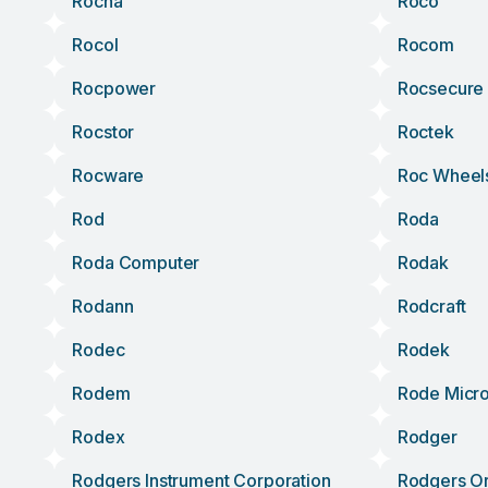
Rocna
Roco
Rocol
Rocom
Rocpower
Rocsecure
Rocstor
Roctek
Rocware
Roc Wheel
Rod
Roda
Roda Computer
Rodak
Rodann
Rodcraft
Rodec
Rodek
Rodem
Rode Micr
Rodex
Rodger
Rodgers Instrument Corporation
Rodgers O