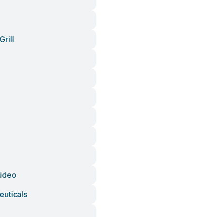
rill
Video
uticals