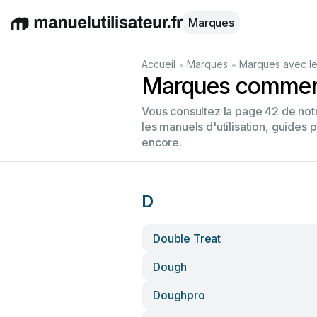
Marques
English
Deutsch
Español
Italiano
Français
•
•
Accueil
Marques
Marques avec le
Marques commenç
Vous consultez la page 42 de no
les manuels d'utilisation, guides 
encore.
D
Double Treat
Dough
Doughpro