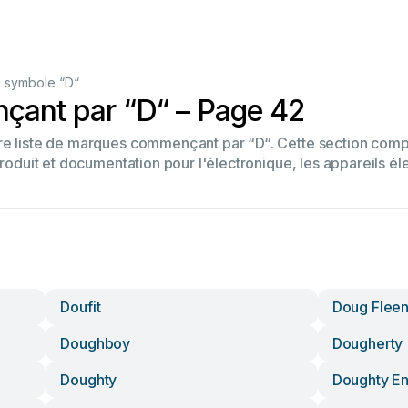
 symbole “D“
ant par “D“ – Page 42
tre liste de marques commençant par “D“. Cette section co
produit et documentation pour l'électronique, les appareils él
Doufit
Doug Fleen
Doughboy
Dougherty
Doughty
Doughty En