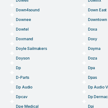
Dowell
Dowinx
Down4sound
Down East
Downee
Downtown G
Dowtel
Doxa
Doxmand
Doxy
Doyle Sailmakers
Doyma
Doyson
Doza
Dp
Dpa
D-Parts
Dpas
Dp Audio
Dp Audio 
Dpcav
Dp Dermace
Dpe Medical
Dpi