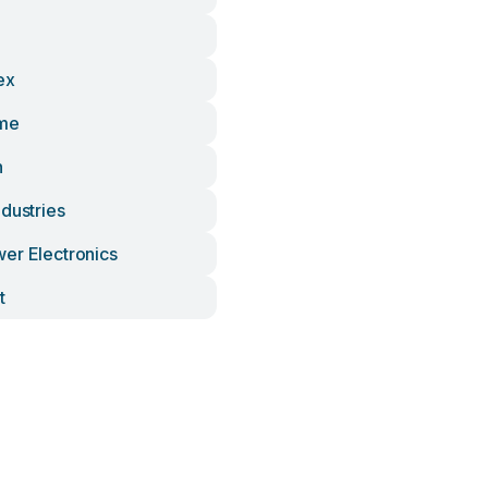
ex
me
h
dustries
er Electronics
t