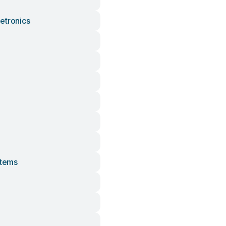
etronics
stems