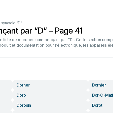
 symbole “D“
ant par “D“ – Page 41
tre liste de marques commençant par “D“. Cette section co
produit et documentation pour l'électronique, les appareils él
Dorner
Dornier
Doro
Dor-O-Mat
Dorosin
Dorot