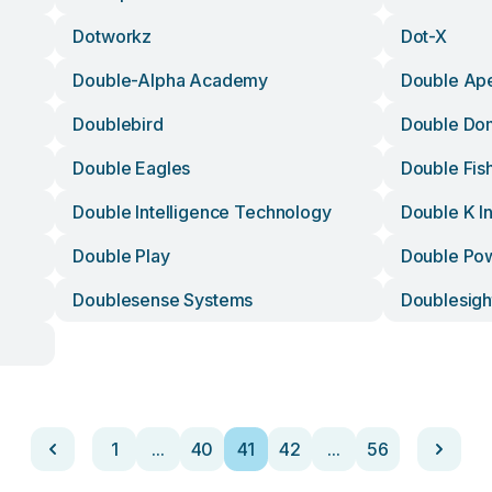
Dotworkz
Dot-X
Double-Alpha Academy
Double Ap
Doublebird
Double Do
Double Eagles
Double Fis
Double Intelligence Technology
Double K In
Double Play
Double Pow
Doublesense Systems
Doublesigh
1
...
40
41
42
...
56