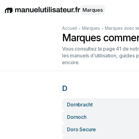
Marques
English
Deutsch
Español
Italiano
Français
•
•
Accueil
Marques
Marques avec le
Marques commenç
Vous consultez la page 41 de no
les manuels d'utilisation, guides 
encore.
D
Dornbracht
Dornoch
Doro Secure