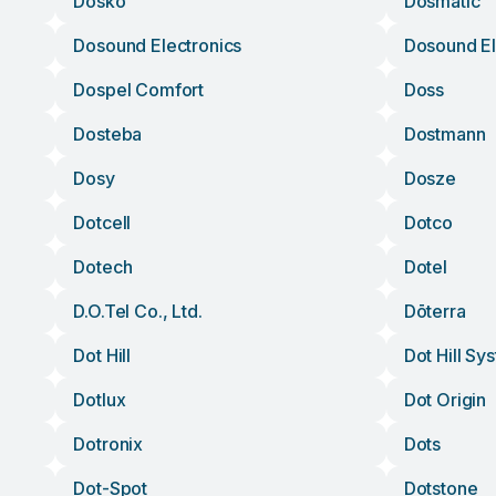
Dosko
Dosmatic
Dosound Electronics
Dosound El
Dospel Comfort
Doss
Dosteba
Dostmann
Dosy
Dosze
Dotcell
Dotco
Dotech
Dotel
D.o.tel Co., Ltd.
Dōterra
Dot Hill
Dot Hill Sy
Dotlux
Dot Origin
Dotronix
Dots
Dot-Spot
Dotstone