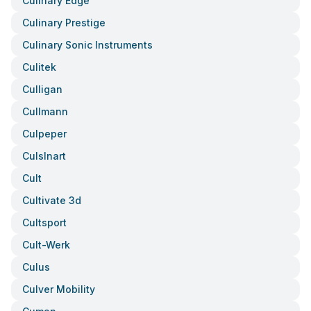
Culinary Edge
Culinary Prestige
Culinary Sonic Instruments
Culitek
Culligan
Cullmann
Culpeper
Culslnart
Cult
Cultivate 3d
Cultsport
Cult-Werk
Culus
Culver Mobility