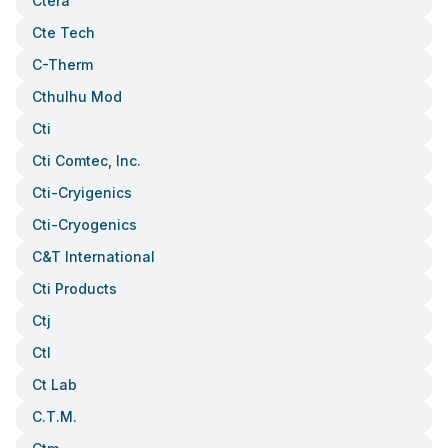
Ctera
Cte Tech
C-Therm
Cthulhu Mod
Cti
Cti Comtec, Inc.
Cti-Cryigenics
Cti-Cryogenics
C&t International
Cti Products
Ctj
Ctl
Ct Lab
C.t.m.