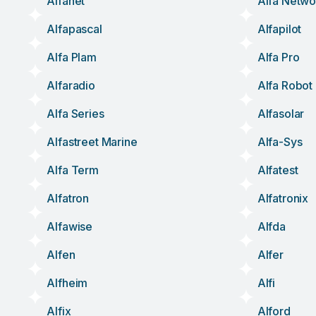
Alfanet
Alfa Netwo
Alfapascal
Alfapilot
Alfa Plam
Alfa Pro
Alfaradio
Alfa Robot
Alfa Series
Alfasolar
Alfastreet Marine
Alfa-Sys
Alfa Term
Alfatest
Alfatron
Alfatronix
Alfawise
Alfda
Alfen
Alfer
Alfheim
Alfi
Alfix
Alford