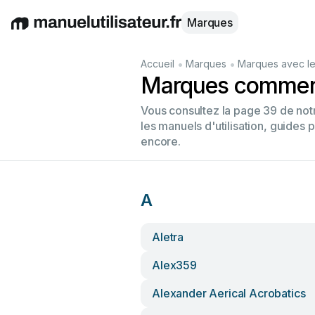
Marques
English
Deutsch
Español
Italiano
Français
•
•
Accueil
Marques
Marques avec le
Marques commenç
Vous consultez la page 39 de no
les manuels d'utilisation, guides 
encore.
A
Aletra
Alex359
Alexander Aerical Acrobatics