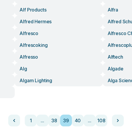
Alf Products
Alfra
Alfred Hermes
Alfred Sch
Alfresco
Alfresco C
Alfrescoking
Alfrescopl
Alfresso
Alftech
Alg
Algade
Algam Lighting
Alga Scien
1
...
38
39
40
...
108