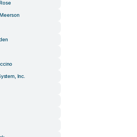
 Rose
 Meerson
den
ccino
System, Inc.