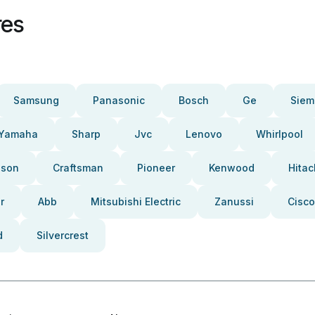
res
Samsung
Panasonic
Bosch
Ge
Siem
Yamaha
Sharp
Jvc
Lenovo
Whirlpool
pson
Craftsman
Pioneer
Kenwood
Hitac
r
Abb
Mitsubishi Electric
Zanussi
Cisco
d
Silvercrest