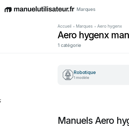
Marques
English
Deutsch
Español
Italiano
Français
•
•
Accueil
Marques
Aero hygenx
Aero hygenx manue
1 catégorie
Robotique
1 modèle
;
Manuels Aero hy