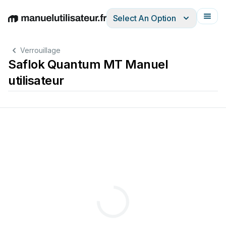
Select An Option
English
Deutsch
Español
Italiano
Français
Verrouillage
Saflok Quantum MT Manuel
utilisateur
™