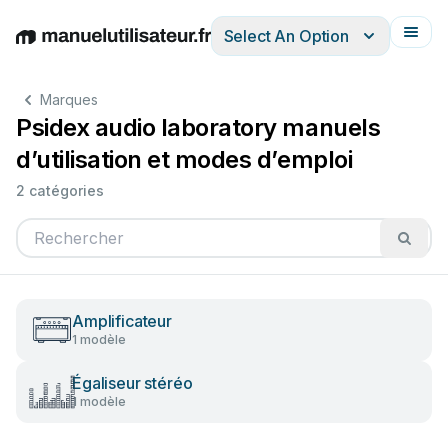
Select An Option
English
Deutsch
Español
Italiano
Français
Marques
Psidex audio laboratory manuels
d’utilisation et modes d’emploi
2 catégories
Amplificateur
1 modèle
Égaliseur stéréo
1 modèle