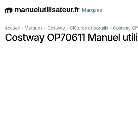
Marques
English
Deutsch
Español
Italiano
Français
•
•
•
•
Accueil
Marques
Costway
Clôtures et portails
Costway OP7
Costway OP70611 Manuel utili