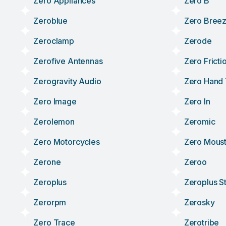
Zero Appliances
Zero B
Zeroblue
Zero Bree
Zeroclamp
Zerode
Zerofive Antennas
Zero Fricti
Zerogravity Audio
Zero Hand 
Zero Image
Zero In
Zerolemon
Zeromic
Zero Motorcycles
Zero Mous
Zerone
Zeroo
Zeroplus
Zeroplus S
Zerorpm
Zerosky
Zero Trace
Zerotribe