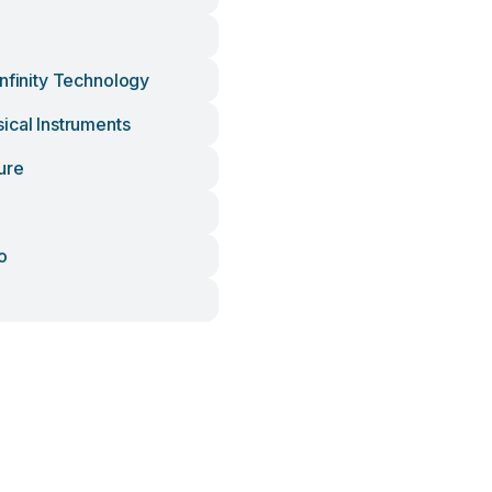
nfinity Technology
ical Instruments
ure
o