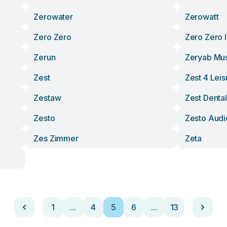
Zerowater
Zerowatt
Zero Zero
Zero Zero I
Zerun
Zeryab Mus
Zest
Zest 4 Leis
Zestaw
Zest Dental
Zesto
Zesto Audi
Zes Zimmer
Zeta
1
...
4
5
6
...
13