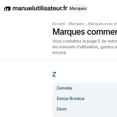
Marques
English
Deutsch
Español
Italiano
Français
•
•
Accueil
Marques
Marques avec le
Marques commenç
Vous consultez la page 5 de not
les manuels d'utilisation, guides 
encore.
Z
Zenvida
Zenza Bronica
Zeon