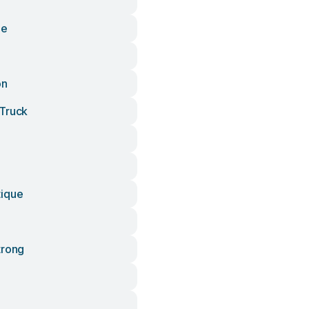
ze
on
Truck
tique
trong