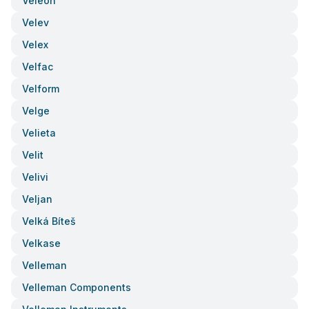
Veleon
Velev
Velex
Velfac
Velform
Velge
Velieta
Velit
Velivi
Veljan
Velká Bíteš
Velkase
Velleman
Velleman Components