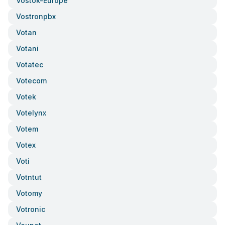
Vostok-Europe
Vostronpbx
Votan
Votani
Votatec
Votecom
Votek
Votelynx
Votem
Votex
Voti
Votntut
Votomy
Votronic