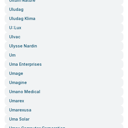
Ultum Nature
Uludag
Uludag Klima
U::lux
Ulvac
Ulysse Nardin
Um
Uma Enterprises
Umage
Umagine
Umano Medical
Umarex
Umarexusa
Uma Solar