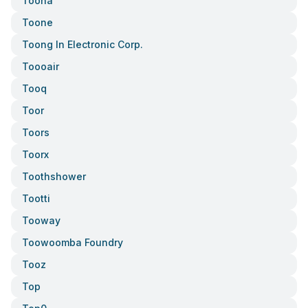
Toona
Toone
Toong In Electronic Corp.
Toooair
Tooq
Toor
Toors
Toorx
Toothshower
Tootti
Tooway
Toowoomba Foundry
Tooz
Top