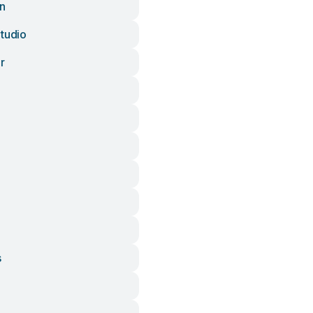
en
Studio
r
s