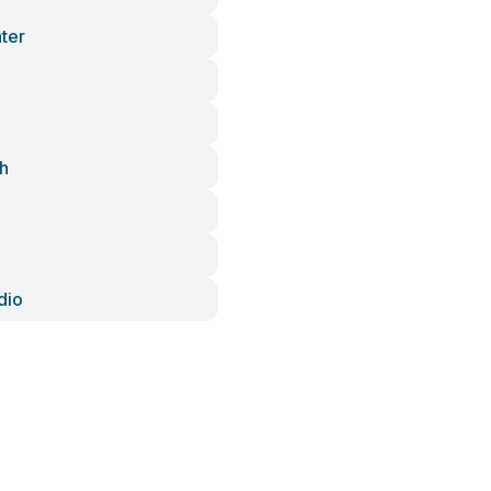
ter
h
dio