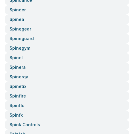
Spindance
Spinder
Spinea
Spinegear
Spineguard
Spinegym
Spinel
Spinera
Spinergy
Spinetix
Spinfire
Spinflo
Spinfx
Spink Controls