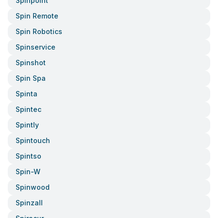
Spinpoint
Spin Remote
Spin Robotics
Spinservice
Spinshot
Spin Spa
Spinta
Spintec
Spintly
Spintouch
Spintso
Spin-W
Spinwood
Spinzall