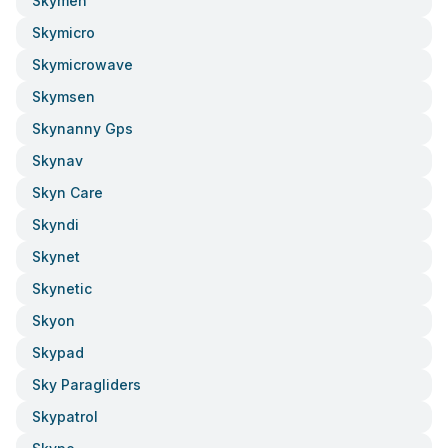
Skymen
Skymicro
Skymicrowave
Skymsen
Skynanny Gps
Skynav
Skyn Care
Skyndi
Skynet
Skynetic
Skyon
Skypad
Sky Paragliders
Skypatrol