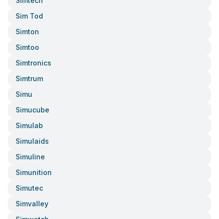
Simtech
Sim Tod
Simton
Simtoo
Simtronics
Simtrum
Simu
Simucube
Simulab
Simulaids
Simuline
Simunition
Simutec
Simvalley