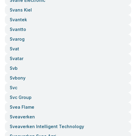
Svane Electronic
Svans Kiel
Svantek
Svantto
Svarog
Svat
Svatar
Svb
Svbony
Svc
Svc Group
Svea Flame
Sveaverken
Sveaverken Intelligent Technology