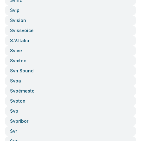
Svinz
Svip
Svision
Svissvoice
S.v.italia
Svive
Svmtec
Svn Sound
Svoa
Svoëmesto
Svoton
Svp
Svpribor
Svr