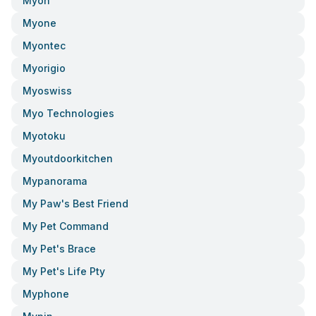
Myon
Myone
Myontec
Myorigio
Myoswiss
Myo Technologies
Myotoku
Myoutdoorkitchen
Mypanorama
My Paw's Best Friend
My Pet Command
My Pet's Brace
My Pet's Life Pty
Myphone