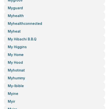
Mygroov
Myguard
Myhealth
Myhealthconnected
Myheat
My Hibachi B.b.q
My Higgins
My Home
My Hood
Myhotmat
Myhummy
My-Ibible
Myine
Myir