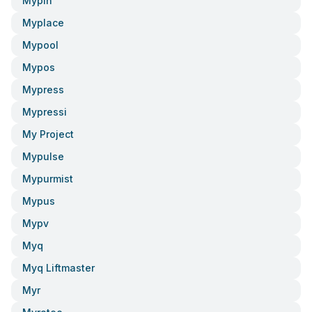
Mypin
Myplace
Mypool
Mypos
Mypress
Mypressi
My Project
Mypulse
Mypurmist
Mypus
Mypv
Myq
Myq Liftmaster
Myr