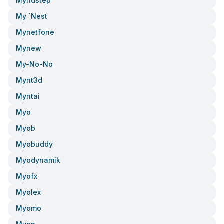
Myndstep
My `nest
Mynetfone
Mynew
My-No-No
Mynt3d
Myntai
Myo
Myob
Myobuddy
Myodynamik
Myofx
Myolex
Myomo