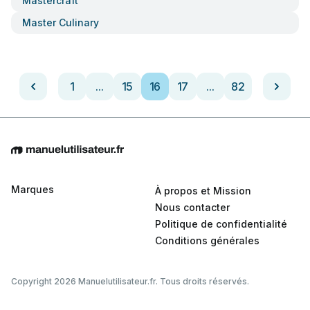
Mastercraft
Master Culinary
1
...
15
16
17
...
82
Marques
À propos et Mission
Nous contacter
Politique de confidentialité
Conditions générales
Copyright 2026 Manuelutilisateur.fr. Tous droits réservés.