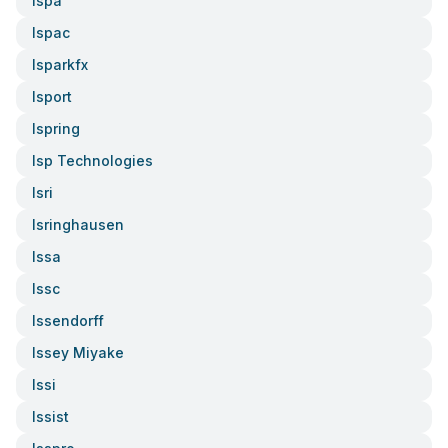
Ispa
Ispac
Isparkfx
Isport
Ispring
Isp Technologies
Isri
Isringhausen
Issa
Issc
Issendorff
Issey Miyake
Issi
Issist