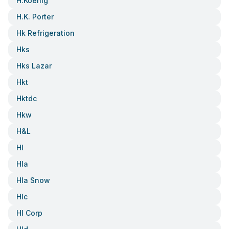
H.koenig
H.k. Porter
Hk Refrigeration
Hks
Hks Lazar
Hkt
Hktdc
Hkw
H&l
Hl
Hla
Hla Snow
Hlc
Hl Corp