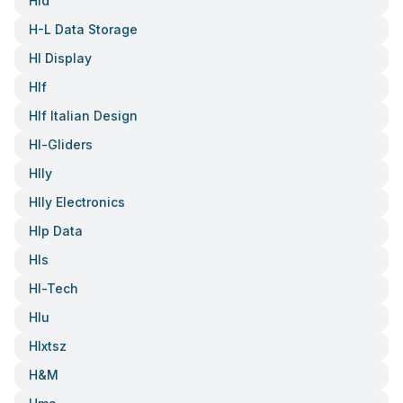
Hld
H-L Data Storage
Hl Display
Hlf
Hlf Italian Design
Hl-Gliders
Hlly
Hlly Electronics
Hlp Data
Hls
Hl-Tech
Hlu
Hlxtsz
H&m