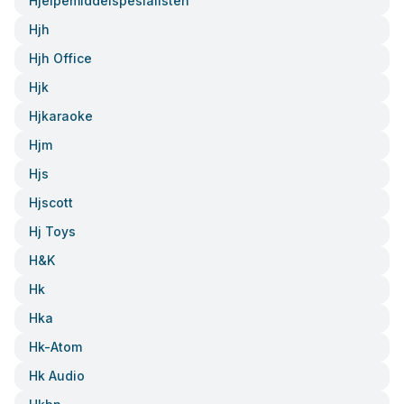
Hjelpemiddelspesialisten
Hjh
Hjh Office
Hjk
Hjkaraoke
Hjm
Hjs
Hjscott
Hj Toys
H&k
Hk
Hka
Hk-Atom
Hk Audio