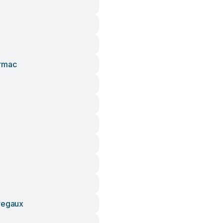
ormac
regaux