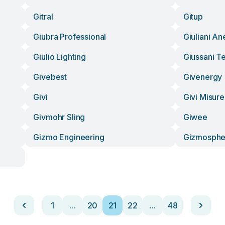
Gitral
Gitup
Giubra Professional
Giuliani An
Giulio Lighting
Giussani T
Givebest
Givenergy
Givi
Givi Misure
Givmohr Sling
Giwee
Gizmo Engineering
Gizmosphe
1
...
20
21
22
...
48