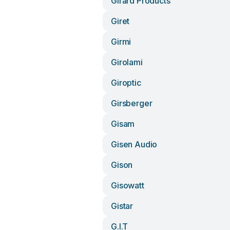
Girard Products
Giret
Girmi
Girolami
Giroptic
Girsberger
Gisam
Gisen Audio
Gison
Gisowatt
Gistar
G.i.t