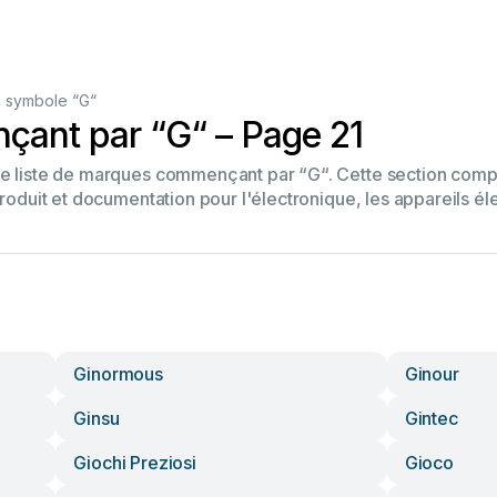
 symbole “G“
ant par “G“ – Page 21
tre liste de marques commençant par “G“. Cette section co
produit et documentation pour l'électronique, les appareils él
Ginormous
Ginour
Ginsu
Gintec
Giochi Preziosi
Gioco