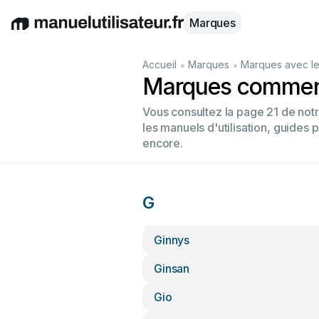
Marques
English
Deutsch
Español
Italiano
Français
•
•
Accueil
Marques
Marques avec le
Marques commenç
Vous consultez la page 21 de no
les manuels d'utilisation, guides 
encore.
G
Ginnys
Ginsan
Gio