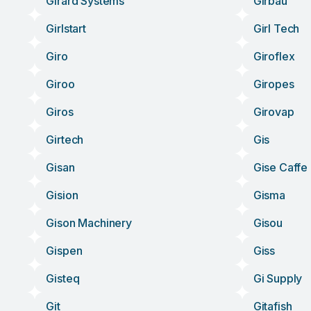
Girard Systems
Girbau
Girlstart
Girl Tech
Giro
Giroflex
Giroo
Giropes
Giros
Girovap
Girtech
Gis
Gisan
Gise Caffe
Gision
Gisma
Gison Machinery
Gisou
Gispen
Giss
Gisteq
Gi Supply
Git
Gitafish