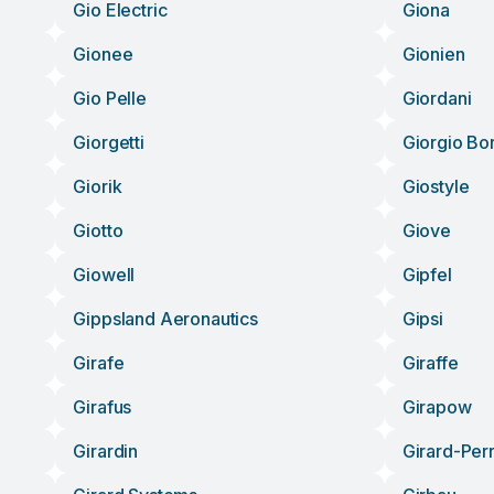
Gio Electric
Giona
Gionee
Gionien
Gio Pelle
Giordani
Giorgetti
Giorgio B
Giorik
Giostyle
Giotto
Giove
Giowell
Gipfel
Gippsland Aeronautics
Gipsi
Girafe
Giraffe
Girafus
Girapow
Girardin
Girard-Per