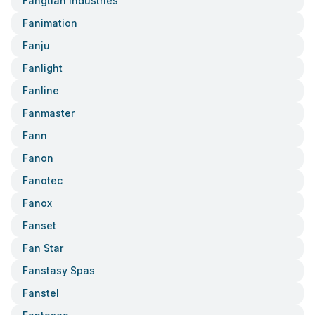
Fangtian Industries
Fanimation
Fanju
Fanlight
Fanline
Fanmaster
Fann
Fanon
Fanotec
Fanox
Fanset
Fan Star
Fanstasy Spas
Fanstel