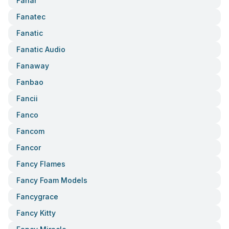
Fanar
Fanatec
Fanatic
Fanatic Audio
Fanaway
Fanbao
Fancii
Fanco
Fancom
Fancor
Fancy Flames
Fancy Foam Models
Fancygrace
Fancy Kitty