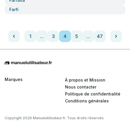
Farfalla
Farfi
1
...
3
4
5
...
47
Marques
À propos et Mission
Nous contacter
Politique de confidentialité
Conditions générales
Copyright 2026 Manuelutilisateur.fr. Tous droits réservés.