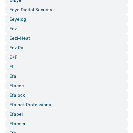
E-Eye
Eeye Digital Security
Eeyelog
Eez
Eezi-Heat
Eez Rv
E+f
Ef
Efa
Efacec
Efalock
Efalock Professional
Efapel
Efarmer