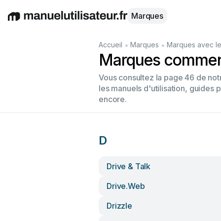
Marques
English
Deutsch
Español
Italiano
Français
•
•
Accueil
Marques
Marques avec le
Marques commenç
Vous consultez la page 46 de no
les manuels d'utilisation, guides 
encore.
D
Drive & Talk
Drive.web
Drizzle