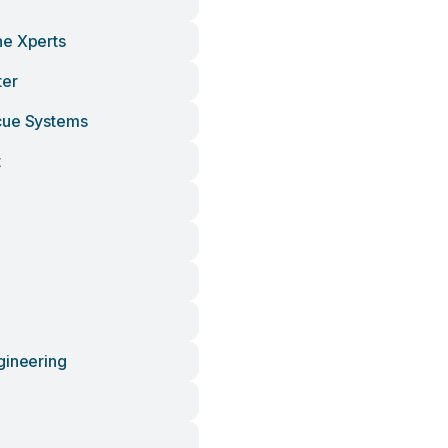
e Xperts
ter
cue Systems
t
gineering