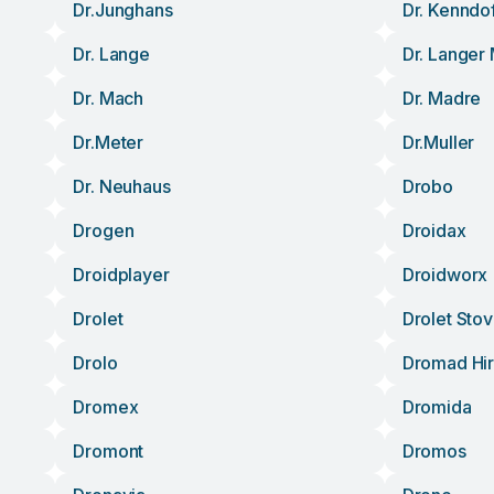
Dr.junghans
Dr. Kenndo
Dr. Lange
Dr. Langer
Dr. Mach
Dr. Madre
Dr.meter
Dr.muller
Dr. Neuhaus
Drobo
Drogen
Droidax
Droidplayer
Droidworx
Drolet
Drolet Sto
Drolo
Dromad Hi
Dromex
Dromida
Dromont
Dromos