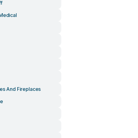
ff
 Medical
ves And Fireplaces
re