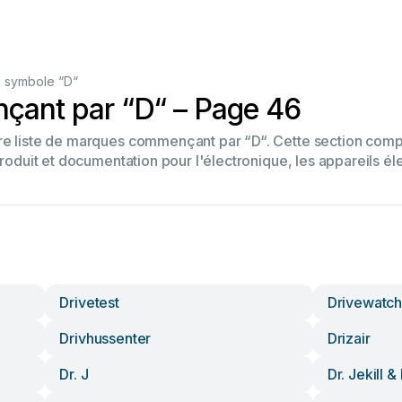
 symbole “D“
ant par “D“ – Page 46
tre liste de marques commençant par “D“. Cette section co
produit et documentation pour l'électronique, les appareils él
Drivetest
Drivewatc
Drivhussenter
Drizair
Dr. J
Dr. Jekill 