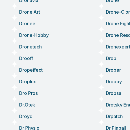
Dronavia
Drone
Drone Art
Drone-Clon
Dronee
Drone Figh
Drone-Hobby
Drone Res
Dronetech
Dronexper
Drooff
Drop
Dropeffect
Droper
Droplux
Droppy
Dro Pros
Dropsa
Dr.ötek
Drotsky En
Droyd
Drpatch
Dr Physio
Dr Pinball