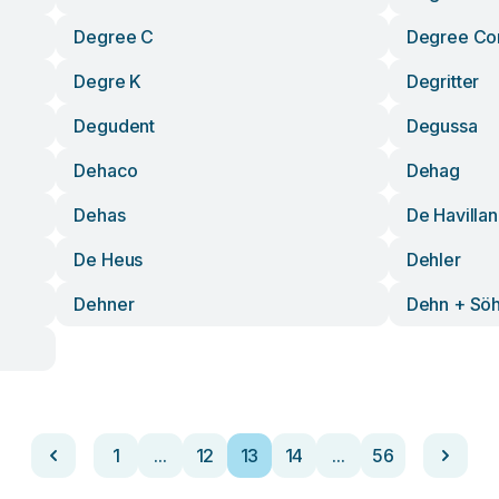
Degree C
Degree Con
Degre K
Degritter
Degudent
Degussa
Dehaco
Dehag
Dehas
De Havilla
De Heus
Dehler
Dehner
Dehn + Sö
1
...
12
13
14
...
56