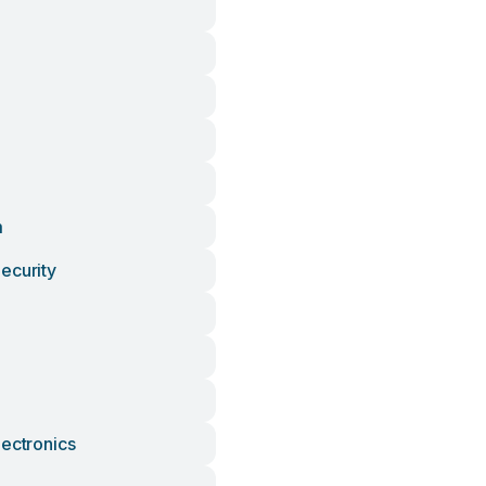
m
ecurity
lectronics