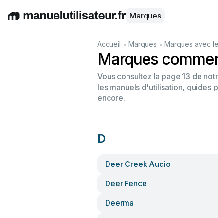
Marques
English
Deutsch
Español
Italiano
Français
•
•
Accueil
Marques
Marques avec le
Marques commenç
Vous consultez la page 13 de no
les manuels d'utilisation, guides 
encore.
D
Deer Creek Audio
Deer Fence
Deerma