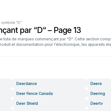
 symbole “D“
ant par “D“ – Page 13
tre liste de marques commençant par “D“. Cette section co
produit et documentation pour l'électronique, les appareils él
Deerdance
Deere
Deer Fence Canada
Deering
Deer Shield
Deertv