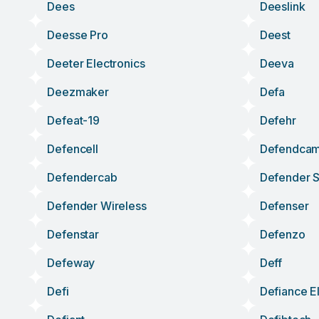
Dees
Deeslink
Deesse Pro
Deest
Deeter Electronics
Deeva
Deezmaker
Defa
Defeat-19
Defehr
Defencell
Defendca
Defendercab
Defender S
Defender Wireless
Defenser
Defenstar
Defenzo
Defeway
Deff
Defi
Defiance E