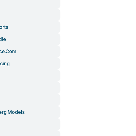
orts
dle
ace.com
cing
erg Models