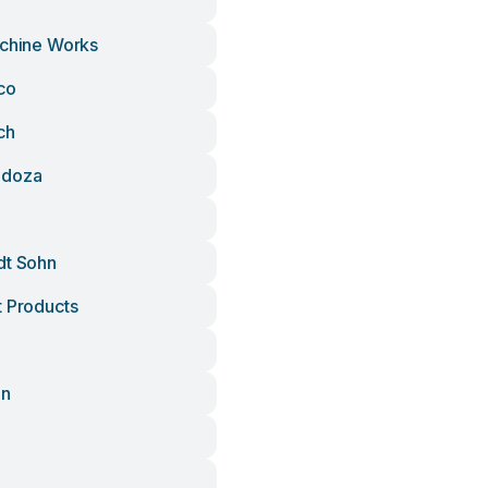
achine Works
co
ch
ndoza
dt Sohn
t Products
in