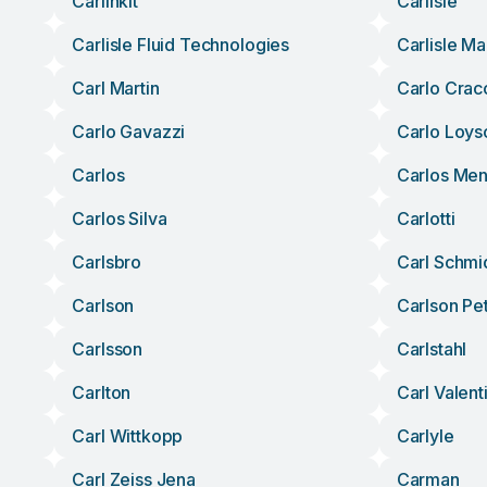
Carlinkit
Carlisle
Carlisle Fluid Technologies
Carlisle M
Carl Martin
Carlo Crac
Carlo Gavazzi
Carlo Loys
Carlos
Carlos Me
Carlos Silva
Carlotti
Carlsbro
Carl Schmi
Carlson
Carlson Pe
Carlsson
Carlstahl
Carlton
Carl Valent
Carl Wittkopp
Carlyle
Carl Zeiss Jena
Carman