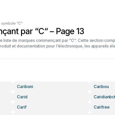
 symbole “C“
ant par “C“ – Page 13
tre liste de marques commençant par “C“. Cette section co
produit et documentation pour l'électronique, les appareils él
Cariboni
Caribou
Carid
Caridianbc
Carif
Carifree