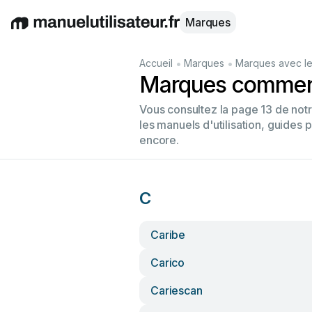
Marques
English
Deutsch
Español
Italiano
Français
•
•
Accueil
Marques
Marques avec le
Marques commenç
Vous consultez la page 13 de no
les manuels d'utilisation, guides 
encore.
C
Caribe
Carico
Cariescan