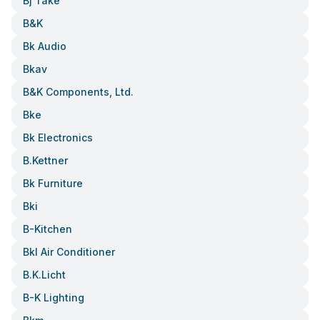
Bj Take
B&k
Bk Audio
Bkav
B&k Components, Ltd.
Bke
Bk Electronics
B.kettner
Bk Furniture
Bki
B-Kitchen
Bkl Air Conditioner
B.k.licht
B-K Lighting