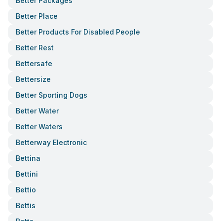
Better Packages
Better Place
Better Products For Disabled People
Better Rest
Bettersafe
Bettersize
Better Sporting Dogs
Better Water
Better Waters
Betterway Electronic
Bettina
Bettini
Bettio
Bettis