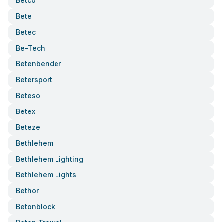
Betco
Bete
Betec
Be-Tech
Betenbender
Betersport
Beteso
Betex
Beteze
Bethlehem
Bethlehem Lighting
Bethlehem Lights
Bethor
Betonblock