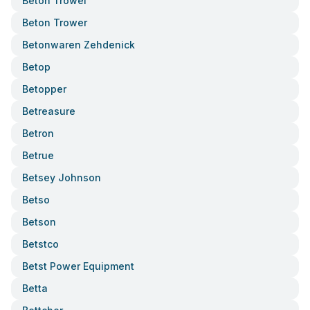
Beton Trowel
Beton Trower
Betonwaren Zehdenick
Betop
Betopper
Betreasure
Betron
Betrue
Betsey Johnson
Betso
Betson
Betstco
Betst Power Equipment
Betta