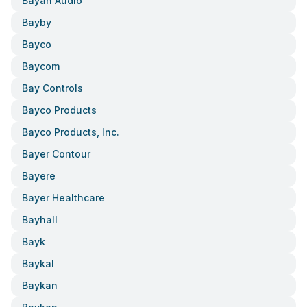
Bayan Audio
Bayby
Bayco
Baycom
Bay Controls
Bayco Products
Bayco Products, Inc.
Bayer Contour
Bayere
Bayer Healthcare
Bayhall
Bayk
Baykal
Baykan