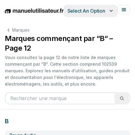
Select An Option
English
Deutsch
Español
Italiano
Français
Marques
Marques commençant par “B“ –
Page 12
Vous consultez la page 12 de notre liste de marques
commençant par “B“. Cette section comprend 102539
marques. Explorez les manuels d'utilisation, guides produit
et documentation pour l'électronique, les appareils
électroménagers, les outils, et plus encore.
B