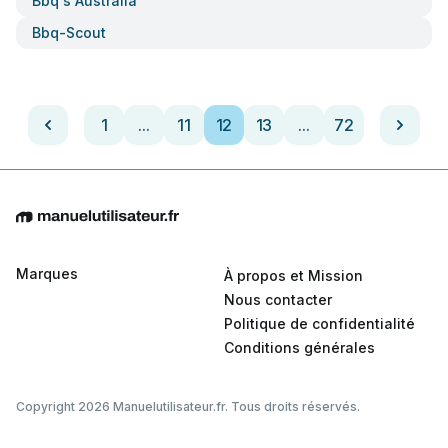
Bbq's Australia
Bbq-Scout
1
...
11
12
13
...
72
Marques
À propos et Mission
Nous contacter
Politique de confidentialité
Conditions générales
Copyright 2026 Manuelutilisateur.fr. Tous droits réservés.