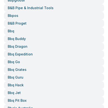
Bbpglobal
B&b Pipe & Industrial Tools
Bbpos
B&b Proget
Bbq
Bbq Buddy
Bbq Dragon
Bbq Expedition
Bbq Go
Bbq Grates
Bbq Guru
Bbq Hack
Bbq Jet
Bbq Pit Box