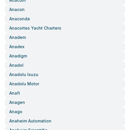
Anacom
Anacon
Anaconda
Anacortes Yacht Charters
Anadem
Anadex
Anadigm
Anadol
Anadolu Isuzu
Anadolu Motor
Anafi
Anagen
Anago
Anaheim Automation