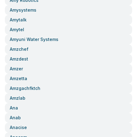
Amy Robotics
Amysystems
Amytalk
Amytel
Amyuni Water Systems
Amzchef
Amzdest
Amzer
Amzetta
Amzgachfktch
Amzlab
Ana
Anab
Anacise