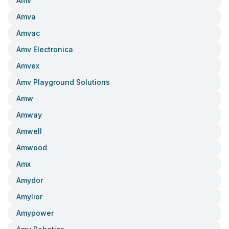
Amv
Amva
Amvac
Amv Electronica
Amvex
Amv Playground Solutions
Amw
Amway
Amwell
Amwood
Amx
Amydor
Amylior
Amypower