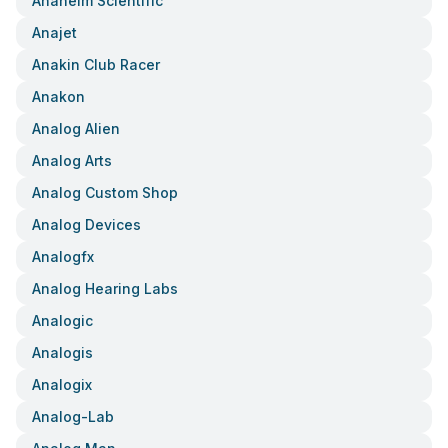
Anaheim Scientific
Anajet
Anakin Club Racer
Anakon
Analog Alien
Analog Arts
Analog Custom Shop
Analog Devices
Analogfx
Analog Hearing Labs
Analogic
Analogis
Analogix
Analog-Lab