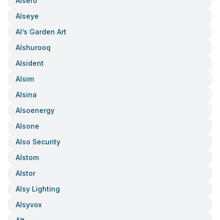
Alsero
Alseye
Al’s Garden Art
Alshurooq
Alsident
Alsim
Alsina
Alsoenergy
Alsone
Also Security
Alstom
Alstor
Alsy Lighting
Alsyvox