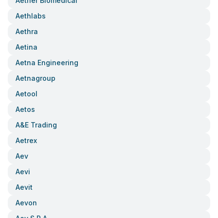
Aether Biomedical
Aethlabs
Aethra
Aetina
Aetna Engineering
Aetnagroup
Aetool
Aetos
A&e Trading
Aetrex
Aev
Aevi
Aevit
Aevon