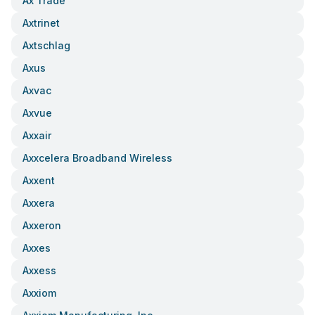
Ax Trade
Axtrinet
Axtschlag
Axus
Axvac
Axvue
Axxair
Axxcelera Broadband Wireless
Axxent
Axxera
Axxeron
Axxes
Axxess
Axxiom