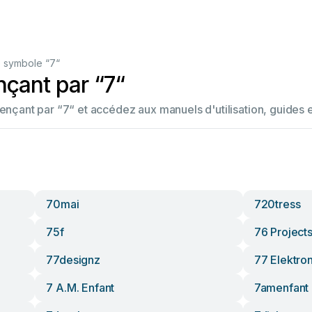
 symbole “7“
ant par “7“
ant par “7“ et accédez aux manuels d'utilisation, guides e
70mai
720tress
75f
76 Project
77designz
77 Elektro
7 A.m. Enfant
7amenfant