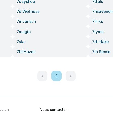
7dayshop
7dials
7e Wellness
7hseveno
7invensun
7links
7magic
7ryms
7star
7starlake
7th Haven
7th Sense
1
ssion
Nous contacter