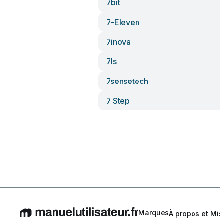
7bit
7-Eleven
7inova
7ls
7sensetech
7 Step
Marques
À propos et Mi