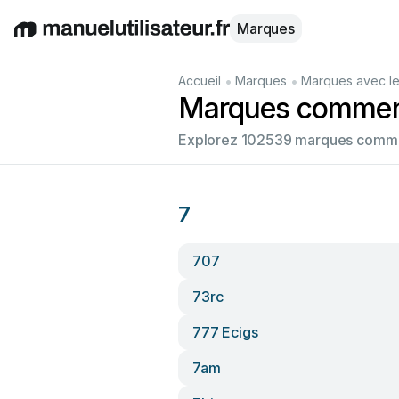
Marques
English
Deutsch
Español
Italiano
Français
•
•
Accueil
Marques
Marques avec le
Marques commenç
Explorez 102539 marques commenç
7
707
73rc
777 Ecigs
7am