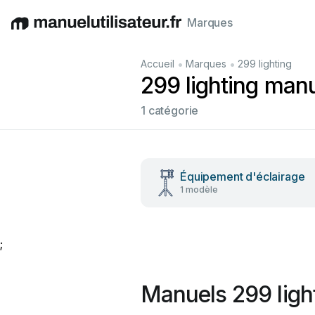
Marques
English
Deutsch
Español
Italiano
Français
•
•
Accueil
Marques
299 lighting
299 lighting manu
1 catégorie
Équipement d'éclairage
1 modèle
;
Manuels 299 ligh