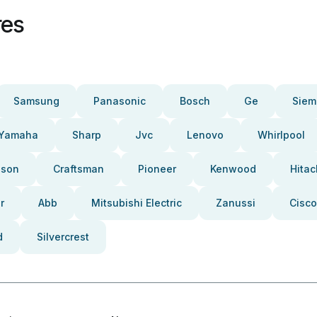
res
Samsung
Panasonic
Bosch
Ge
Siem
Yamaha
Sharp
Jvc
Lenovo
Whirlpool
pson
Craftsman
Pioneer
Kenwood
Hitac
r
Abb
Mitsubishi Electric
Zanussi
Cisco
d
Silvercrest