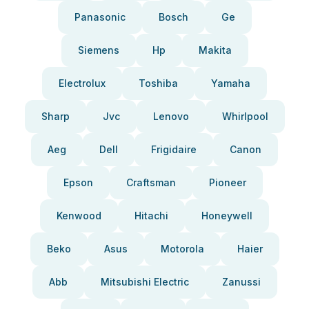
Panasonic
Bosch
Ge
Siemens
Hp
Makita
Electrolux
Toshiba
Yamaha
Sharp
Jvc
Lenovo
Whirlpool
Aeg
Dell
Frigidaire
Canon
Epson
Craftsman
Pioneer
Kenwood
Hitachi
Honeywell
Beko
Asus
Motorola
Haier
Abb
Mitsubishi Electric
Zanussi