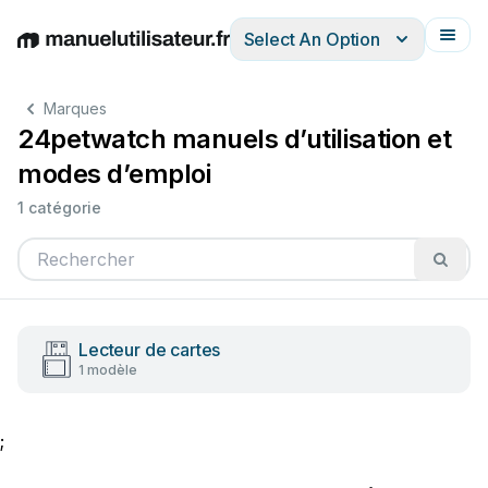
Select An Option
English
Deutsch
Español
Italiano
Français
Marques
24petwatch manuels d’utilisation et
modes d’emploi
1 catégorie
Lecteur de cartes
1 modèle
;