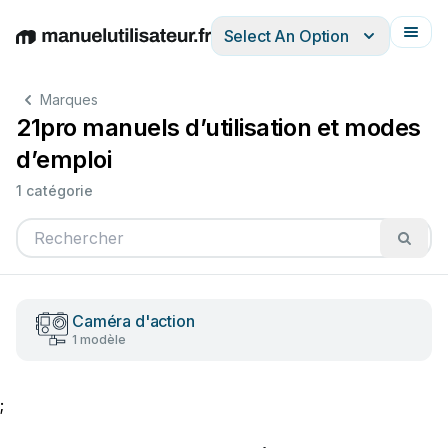
Select An Option
English
Deutsch
Español
Italiano
Français
Marques
21pro manuels d’utilisation et modes
d’emploi
1 catégorie
Caméra d'action
1 modèle
;