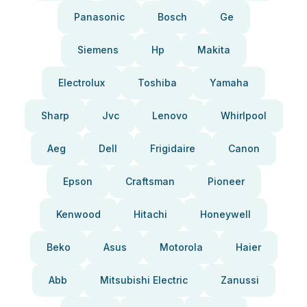
Panasonic
Bosch
Ge
Siemens
Hp
Makita
Electrolux
Toshiba
Yamaha
Sharp
Jvc
Lenovo
Whirlpool
Aeg
Dell
Frigidaire
Canon
Epson
Craftsman
Pioneer
Kenwood
Hitachi
Honeywell
Beko
Asus
Motorola
Haier
Abb
Mitsubishi Electric
Zanussi