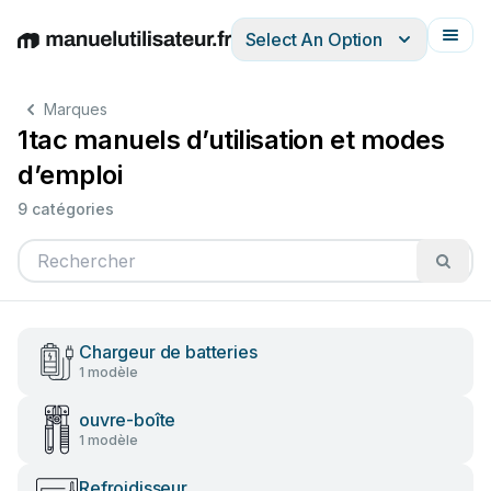
Select An Option
English
Deutsch
Español
Italiano
Français
Marques
1tac manuels d’utilisation et modes
d’emploi
9 catégories
Chargeur de batteries
1 modèle
ouvre-boîte
1 modèle
Refroidisseur