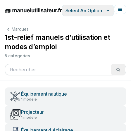
Select An Option
English
Deutsch
Español
Italiano
Français
Marques
1st-relief manuels d’utilisation et
modes d’emploi
5 catégories
Équipement nautique
1 modèle
Projecteur
1 modèle
Équipement d'éclairage