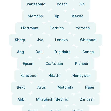
Panasonic
Bosch
Ge
Siemens
Hp
Makita
Electrolux
Toshiba
Yamaha
Sharp
Jvc
Lenovo
Whirlpool
Aeg
Dell
Frigidaire
Canon
Epson
Craftsman
Pioneer
Kenwood
Hitachi
Honeywell
Beko
Asus
Motorola
Haier
Abb
Mitsubishi Electric
Zanussi