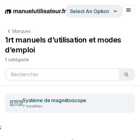
Select An Option
English
Deutsch
Español
Italiano
Français
Marques
1rt manuels d’utilisation et modes
d’emploi
1 catégorie
Système de magnétoscope
7 modèles
;