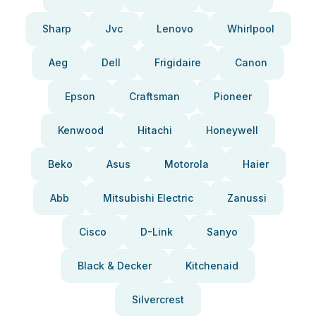
Sharp
Jvc
Lenovo
Whirlpool
Aeg
Dell
Frigidaire
Canon
Epson
Craftsman
Pioneer
Kenwood
Hitachi
Honeywell
Beko
Asus
Motorola
Haier
Abb
Mitsubishi Electric
Zanussi
Cisco
D-Link
Sanyo
Black & Decker
Kitchenaid
Silvercrest