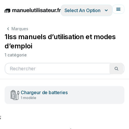
Select An Option
English
Deutsch
Español
Italiano
Français
Marques
1lss manuels d’utilisation et modes
d’emploi
1 catégorie
Chargeur de batteries
1 modèle
;