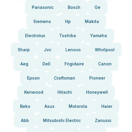
Panasonic
Bosch
Ge
Siemens
Hp
Makita
Electrolux
Toshiba
Yamaha
Sharp
Jvc
Lenovo
Whirlpool
Aeg
Dell
Frigidaire
Canon
Epson
Craftsman
Pioneer
Kenwood
Hitachi
Honeywell
Beko
Asus
Motorola
Haier
Abb
Mitsubishi Electric
Zanussi