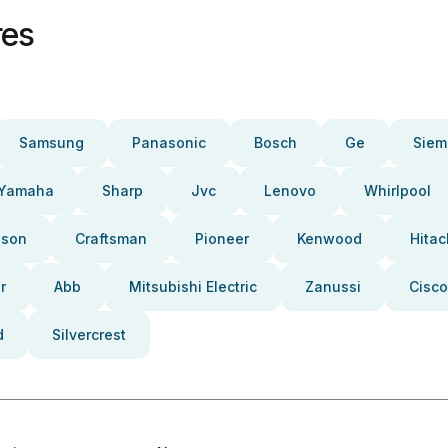
res
Samsung
Panasonic
Bosch
Ge
Siem
Yamaha
Sharp
Jvc
Lenovo
Whirlpool
pson
Craftsman
Pioneer
Kenwood
Hitac
r
Abb
Mitsubishi Electric
Zanussi
Cisco
d
Silvercrest