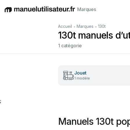
Marques
English
Deutsch
Español
Italiano
Français
•
•
Accueil
Marques
130t
130t manuels d’ut
1 catégorie
Jouet
1 modèle
;
Manuels 130t pop