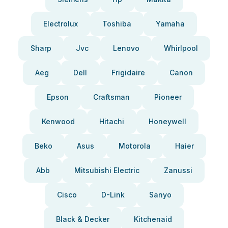
Electrolux
Toshiba
Yamaha
Sharp
Jvc
Lenovo
Whirlpool
Aeg
Dell
Frigidaire
Canon
Epson
Craftsman
Pioneer
Kenwood
Hitachi
Honeywell
Beko
Asus
Motorola
Haier
Abb
Mitsubishi Electric
Zanussi
Cisco
D-Link
Sanyo
Black & Decker
Kitchenaid