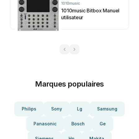
1010music
1010music Bitbox Manuel
utilisateur
Marques populaires
Philips
Sony
Lg
Samsung
Panasonic
Bosch
Ge
Siemens
Hp
Makita