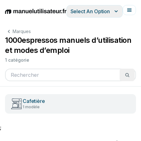
Select An Option
English
Deutsch
Español
Italiano
Français
Marques
1000espressos manuels d’utilisation
et modes d’emploi
1 catégorie
Cafetière
1 modèle
;