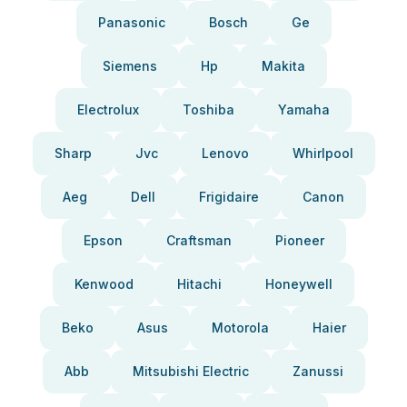
Panasonic
Bosch
Ge
Siemens
Hp
Makita
Electrolux
Toshiba
Yamaha
Sharp
Jvc
Lenovo
Whirlpool
Aeg
Dell
Frigidaire
Canon
Epson
Craftsman
Pioneer
Kenwood
Hitachi
Honeywell
Beko
Asus
Motorola
Haier
Abb
Mitsubishi Electric
Zanussi