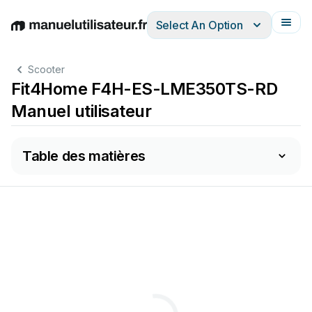
Select An Option
English
Deutsch
Español
Italiano
Français
Scooter
Fit4Home F4H-ES-LME350TS-RD
Manuel utilisateur
Table des matières